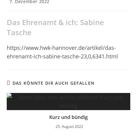
Beitrag
7. Dezember 2022
veröffentlicht:
Das Ehrenamt & ich: Sabine
Tasche
https://www.hwk-hannover.de/artikel/das-
ehrenamt-ich-sabine-tasche-23,0,6341.html
DAS KÖNNTE DIR AUCH GEFALLEN
Kurz und bündig
25. August 2022